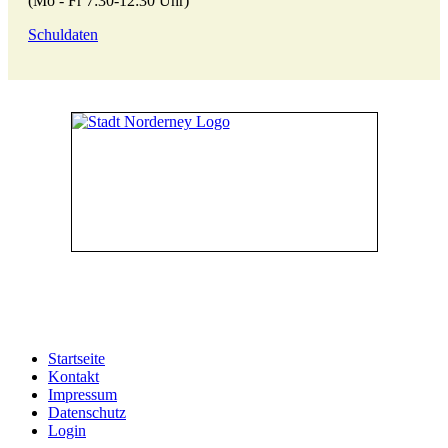
(Mo - Fr 7:30-12:30 Uhr)
Schuldaten
53°42′26.0″ N 7°8′56.1″ O
Startseite
Kontakt
Impressum
Datenschutz
Login