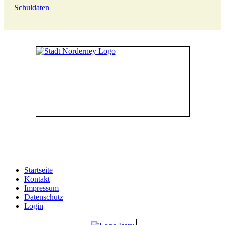
Schuldaten
53°42′26.0″ N 7°8′56.1″ O
Startseite
Kontakt
Impressum
Datenschutz
Login