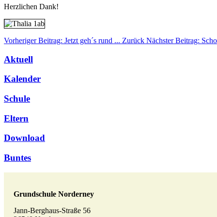
Herzlichen Dank!
Vorheriger Beitrag: Jetzt geh´s rund ...
Zurück
Nächster Beitrag: Sch
Aktuell
Kalender
Schule
Eltern
Download
Buntes
Grundschule Norderney
Jann-Berghaus-Straße 56