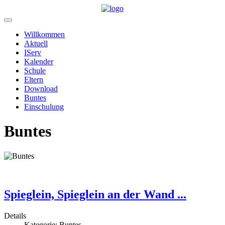
Willkommen
Aktuell
IServ
Kalender
Schule
Eltern
Download
Buntes
Einschulung
Buntes
Wir machen unser www noch bunter und schöner
Spieglein, Spieglein an der Wand ...
Details
Kategorie:
Buntes